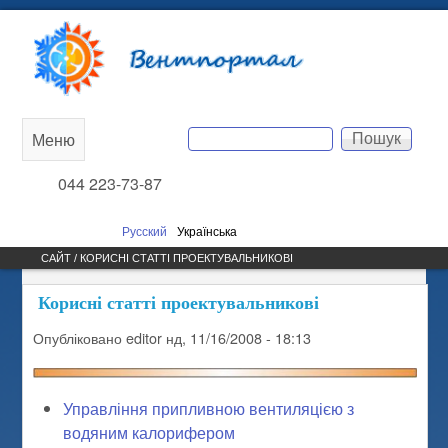
Перейти до основного
Вентпортал
вмісту
Пошук
Меню
Main
Пошукова форма
044 223-73-87
menu
Русский
Українська
САЙТ / КОРИСНІ СТАТТІ ПРОЕКТУВАЛЬНИКОВІ
Корисні статті проектувальникові
Опубліковано
editor
нд, 11/16/2008 - 18:13
Управління припливною вентиляцією з
водяним калорифером