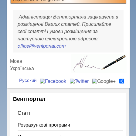
Адміністрація Вентпортала зацікавлена в
розміщенні Ваших статей. Присилайте
свої статті і умови розміщення за
наступною електронною адресою:
office@ventportal.com
Мова
Українська
Русский
S
h
a
r
Вентпортал
e
Статті
Розрахункові програми