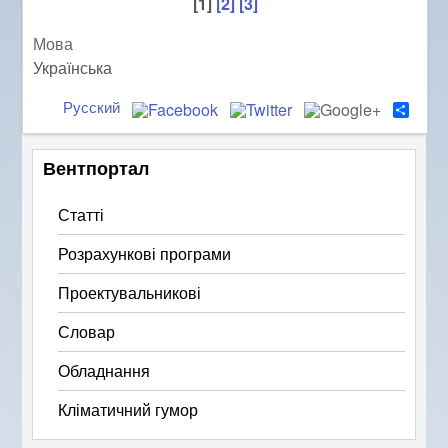
[1]
[2]
[3]
Мова
Українська
Русский
S
h
a
r
Вентпортал
e
Статті
Розрахункові програми
Проектувальникові
Словар
Обладнання
Кліматичний гумор