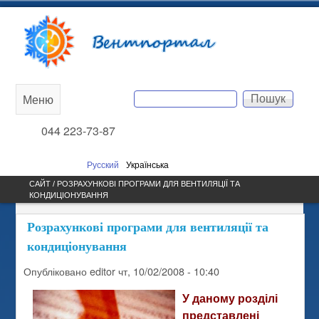
Перейти до основного
Вентпортал
вмісту
Пошук
Меню
Main
Пошукова форма
044 223-73-87
menu
Русский
Українська
САЙТ / РОЗРАХУНКОВІ ПРОГРАМИ ДЛЯ ВЕНТИЛЯЦІЇ ТА
КОНДИЦІОНУВАННЯ
Розрахункові програми для вентиляції та
кондиціонування
Опубліковано
editor
чт, 10/02/2008 - 10:40
У даному розділі
представлені