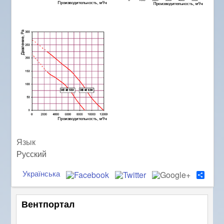
Язык
Русский
Українська
S
h
a
r
Вентпортал
e