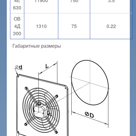
4Е
11900
750
3.5
630
ОВ
4Д
1310
75
0.22
300
Габаритные размеры