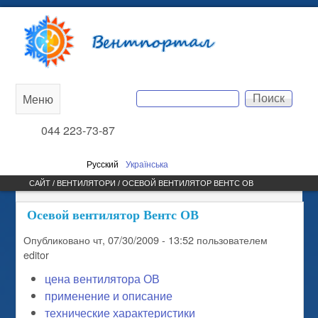
Перейти к основному
Вентпортал
содержанию
Поиск
Меню
Main
Форма поиска
044 223-73-87
menu
Русский
Українська
САЙТ /
ВЕНТИЛЯТОРИ
/ ОСЕВОЙ ВЕНТИЛЯТОР ВЕНТС ОВ
ВЫ ЗДЕСЬ
Осевой вентилятор Вентс ОВ
Опубликовано
чт, 07/30/2009 - 13:52
пользователем
editor
цена вентилятора ОВ
применение и описание
технические характеристики