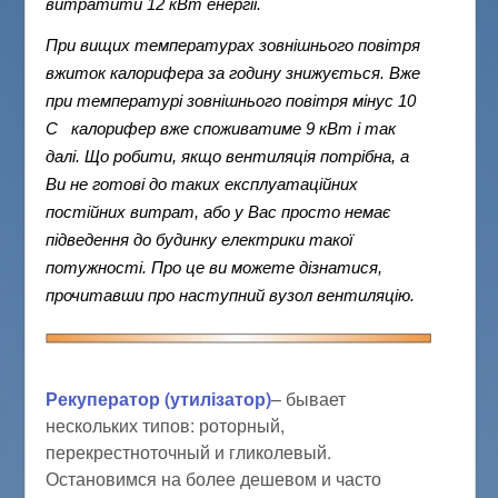
витратити 12 кВт енергії.
При вищих температурах зовнішнього повітря
вжиток калорифера за годину знижується. Вже
при температурі
зовнішнього повітря
мінус 10
С калорифер вже споживатиме 9 кВт і так
далі. Що робити, якщо вентиляція потрібна, а
Ви не готові до таких експлуатаційних
постійних витрат, або у Вас просто немає
підведення до будинку електрики такої
потужності. Про це ви можете дізнатися,
прочитавши про наступний вузол вентиляцію.
Рекуператор (утилізатор)
– бывает
нескольких типов: роторный,
перекрестноточный и гликолевый.
Остановимся на более дешевом и часто