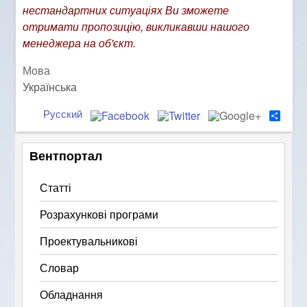
нестандартних ситуаціях Ви зможете
отримати пропозицію, викликавши нашого
менеджера на об'єкт.
Мова
Українська
Русский
S
h
a
r
Вентпортал
e
Статті
Розрахункові програми
Проектувальникові
Словар
Обладнання