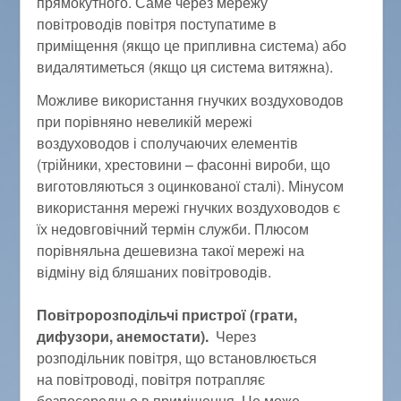
прямокутного. Саме через мережу
повітроводів повітря поступатиме в
приміщення (якщо це припливна система) або
видалятиметься (якщо ця система витяжна).
Можливе використання гнучких воздуховодов
при порівняно невеликій мережі
воздуховодов і сполучаючих елементів
(трійники, хрестовини – фасонні вироби, що
виготовляються з оцинкованої сталі). Мінусом
використання мережі гнучких воздуховодов є
їх недовговічний термін служби. Плюсом
порівняльна дешевизна такої мережі на
відміну від бляшаних повітроводів.
Повітророзподільчі пристрої (грати,
дифузори, анемостати).
Через
розподільник повітря, що встановлюється
на повітроводі, повітря потрапляє
безпосередньо в приміщення. Це може