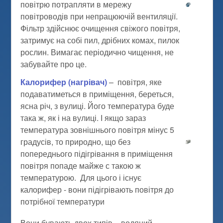
повітрю потрапляти в мережу
повітроводів при непрацюючій вентиляції.
Фільтр здійснює очищення свіжого повітря,
затримує на собі пил, дрібних комах, пилок
рослин. Вимагає періодично чищення, не
забувайте про це.
Калорифер (нагрівач)
– повітря, яке
подаватиметься в приміщення, береться,
ясна річ, з вулиці. Його температура буде
така ж, як і на вулиці. І якщо зараз
температура зовнішнього повітря мінус 5
градусів, то природно, що без
попереднього підігрівання в приміщення
повітря попаде майже с такою ж
температурою. Для цього і існує
калорифер - вони підігрівають повітря до
потрібної температури
Вони бувають двох типів – водяний