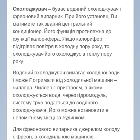
Охолоджувач –
буває водяний охолоджувач і
фреоновий випарник. При його установці Ви
матимете так званий центральний
кондиціонер. Його функція протилежна до
функції калорифера. Якщо калорифер
підігріває повітря в холодну пору року, то
охолоджувач його охолоджує в теплу пору
року.
Водяний охолоджувач вимагає холодної води
і може її отримати від холодильної машини –
чиллера. Чиллер є пристроєм, в якому
охолоджується вода, через гідромодуль,
систему труб подається до водяного
охолоджувача. Його можна встановити в
непомітному місці за будинком.
Для фреонового випарника джерелом холоду
є фреон, а холодильною машиною –