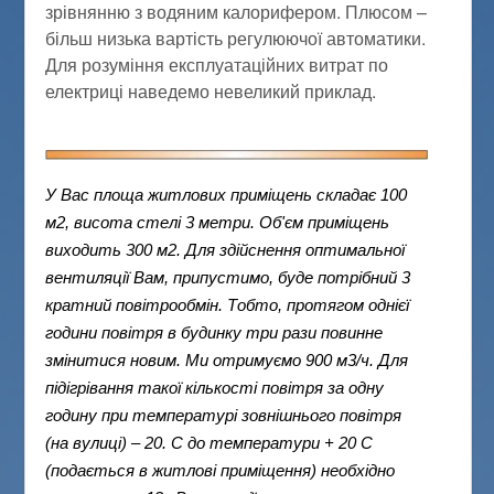
зрівнянню з водяним калорифером. Плюсом –
більш низька вартість регулюючої автоматики.
Для розуміння експлуатаційних витрат по
електриці наведемо невеликий приклад.
У Вас площа житлових приміщень складає 100
м2, висота стелі 3 метри. Об'єм приміщень
виходить 300 м2. Для здійснення оптимальної
вентиляції Вам, припустимо, буде потрібний 3
кратний повітрообмін. Тобто, протягом однієї
години повітря в будинку три рази повинне
змінитися новим. Ми отримуємо 900 м3/ч. Для
підігрівання такої кількості повітря за одну
годину при температурі зовнішнього повітря
(на вулиці) – 20. С до температури + 20 С
(подається в житлові приміщення) необхідно