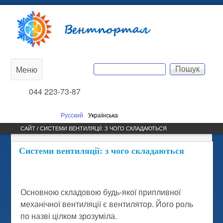
Перейти до основного
Вентпортал
вмісту
Пошук
Меню
Main
Пошукова форма
044 223-73-87
menu
Русский
Українська
САЙТ / СИСТЕМИ ВЕНТИЛЯЦІЇ: З ЧОГО СКЛАДАЮТЬСЯ
Системи вентиляції: з чого складаються
Основною складовою будь-якої припливної
механічної вентиляції є вентилятор. Його роль
по назві цілком зрозуміла.