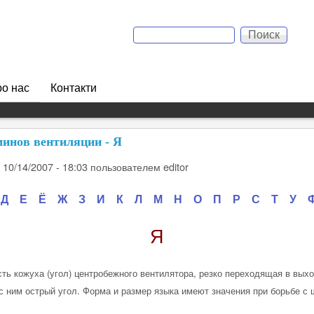
Перейти к основному
Поиск
содержанию
Форма поиска
о нас
Контакти
инов вентиляции - Я
, 10/14/2007 - 18:03
пользователем
editor
Д
Е
Ё
Ж
З
И
К
Л
М
Н
О
П
Р
С
Т
У
Я
сть кожуха (угол) центробежного вентилятора, резко переходящая в вых
 с ним острый угол. Форма и размер языка имеют значения при борьбе с