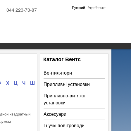
Русский
Українська
044 223-73-87
Каталог Вентс
Вентилятори
Ф
Х
Ц
Ч
Ш
Щ
Э
Ю
Я
Припливні установки
Припливно-витяжні
установки
Аксесуари
одной квадратный
 шумом
Гнучкі повітроводи