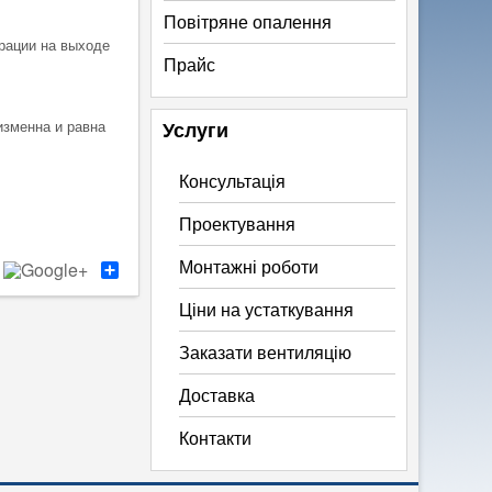
Повітряне опалення
трации на выходе
Прайс
Услуги
изменна и равна
Консультація
Проектування
Монтажні роботи
S
h
a
Ціни на устаткування
r
e
Заказати вентиляцію
Доставка
Контакти