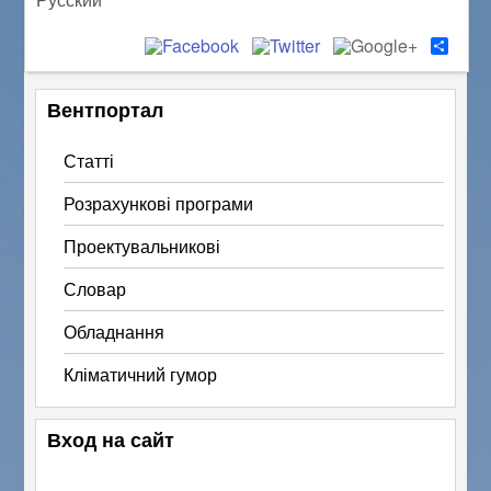
S
h
a
r
Вентпортал
e
Статті
Розрахункові програми
Проектувальникові
Словар
Обладнання
Кліматичний гумор
Вход на сайт