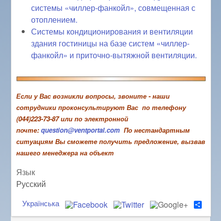
системы «чиллер-фанкойл», совмещенная с
отоплением.
Системы кондиционирования и вентиляции
здания гостиницы на базе систем «чиллер-
фанкойл» и приточно-вытяжной вентиляции.
Если у Вас возникли вопросы, звоните - наши
сотрудники проконсультируют Вас по телефону
(044)223-73-87 или по электронной
почте:
question@ventportal.com
По нестандартным
ситуациям Вы сможете получить предложение, вызвав
нашего менеджера на объект
Язык
Русский
Українська
S
h
a