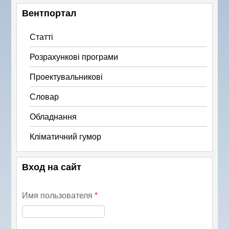
r
Вентпортал
e
Статті
Розрахункові програми
Проектувальникові
Словар
Обладнання
Кліматичний гумор
Вход на сайт
Имя пользователя
*