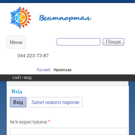
Перейти до основного
Вентпортал
вмісту
Пошук
Меню
Main
Пошукова форма
044 223-73-87
menu
Русский
Українська
САЙТ / ВХІД
Вхід
Вхід
(активна вкладка)
Запит нового паролю
Ім'я користувача
*