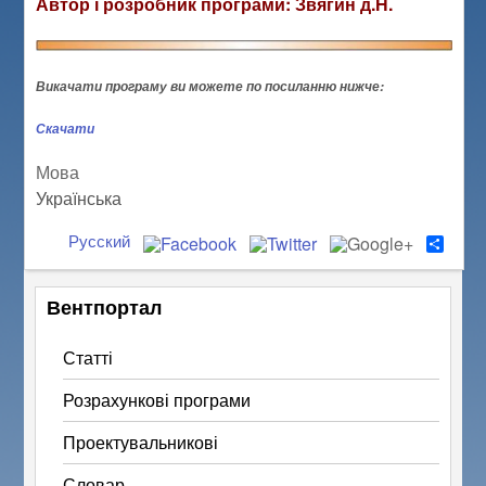
Автор і розробник програми: Звягин д.Н.
Викачати програму ви можете по посиланню нижче:
Скачати
Мова
Українська
Русский
S
h
a
r
Вентпортал
e
Статті
Розрахункові програми
Проектувальникові
Словар