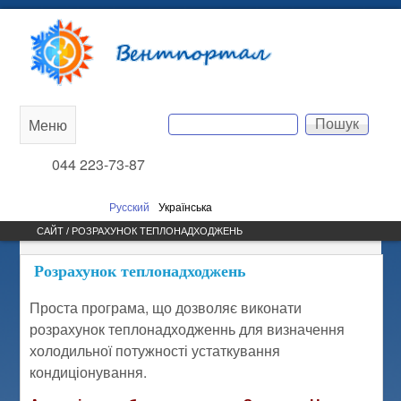
Перейти до основного
Вентпортал
вмісту
Пошук
Меню
Main
Пошукова форма
044 223-73-87
menu
Русский
Українська
САЙТ / РОЗРАХУНОК ТЕПЛОНАДХОДЖЕНЬ
Розрахунок теплонадходжень
Проста програма, що дозволяє виконати
розрахунок теплонадходженнь для визначення
холодильної потужності устаткування
кондиціонування.