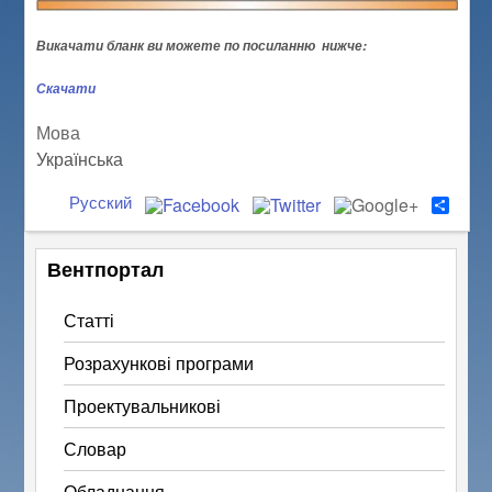
Викачати бланк ви можете по посиланню нижче:
Скачати
Мова
Українська
Русский
S
h
a
r
Вентпортал
e
Статті
Розрахункові програми
Проектувальникові
Словар
Обладнання