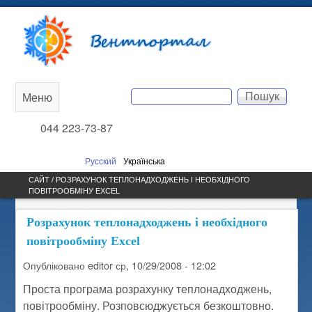
Перейти до основного
Вентпортал
вмісту
Пошук
Меню
Main
Пошукова форма
044 223-73-87
menu
Русский
Українська
САЙТ / РОЗРАХУНОК ТЕПЛОНАДХОДЖЕНЬ І НЕОБХІДНОГО
ПОВІТРООБМІНУ EXCEL
Розрахунок теплонадходжень і необхідного
повітрообміну Excel
Опубліковано
editor
ср, 10/29/2008 - 12:02
Проста програма розрахунку теплонадходжень,
повітрообміну. Розповсюджується безкоштовно.