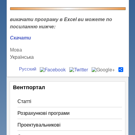
викачати програму в Excel ви можете по
посиланню нижче:
Скачати
Мова
Українська
Русский
S
h
a
r
Вентпортал
e
Статті
Розрахункові програми
Проектувальникові