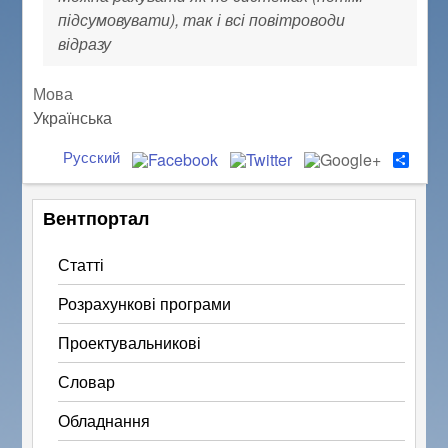
підсумовувати), так і всі повітроводи
відразу
Мова
Українська
Русский
S
h
a
r
Вентпортал
e
Статті
Розрахункові програми
Проектувальникові
Словар
Обладнання