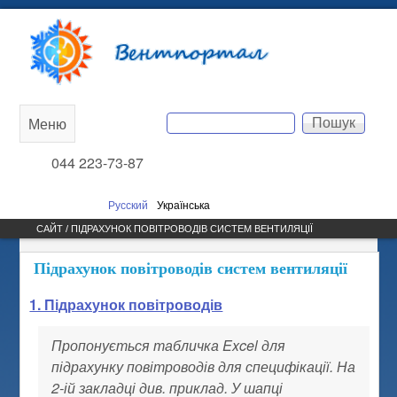
Перейти до основного
Вентпортал
вмісту
Пошук
Меню
Main
Пошукова форма
044 223-73-87
menu
Русский
Українська
САЙТ / ПІДРАХУНОК ПОВІТРОВОДІВ СИСТЕМ ВЕНТИЛЯЦІЇ
Підрахунок повітроводів систем вентиляції
1. Підрахунок повітроводів
Пропонується табличка Excel для
підрахунку повітроводів для специфікації. На
2-ій закладці див. приклад. У шапці