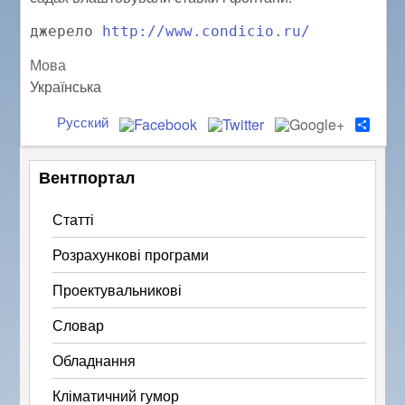
джерело 
http://www.condicio.ru/
Мова
Українська
Русский
S
h
a
r
Вентпортал
e
Статті
Розрахункові програми
Проектувальникові
Словар
Обладнання
Кліматичний гумор