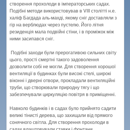
створення прохолоди в імператорських садах.
Подібні методи використовував в VIII столітті н.е.
халіф Багдада аль-махді, якому сніг доставляли з
гір на верблюдах через пустелю. Його літня
резиденція мала подвійні стіни, і в проміжок між
ними засипався сніг.
Подібні заходи були прерогативою сильних світу
цього, прості смертні такого задоволення
дозволити собі не могли. Для створення хорошої
вентиляції в будинках були високі стелі, широкі
віконні і дверні отвори, прокладали вентиляційні
труби, що створювали природну тягу і що
забезпечували циркуляцію повітря в приміщенні.
Навколо будинків і в садах було прийнято садити
великі тінисті дерева, що захищали від прямого
сонячного світла. Для створення прохолоди в
садах влаштовували ставки і фонтани.