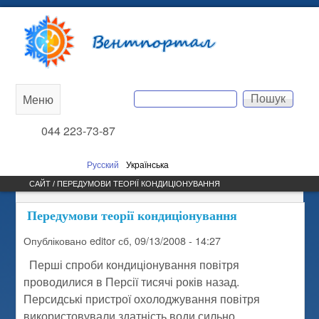
Перейти до основного
Вентпортал
вмісту
Пошук
Меню
Main
Пошукова форма
044 223-73-87
menu
Русский
Українська
САЙТ / ПЕРЕДУМОВИ ТЕОРІЇ КОНДИЦІОНУВАННЯ
Передумови теорії кондиціонування
Опубліковано
editor
сб, 09/13/2008 - 14:27
Перші спроби кондиціонування повітря
проводилися в Персії тисячі років назад.
Персидські пристрої охолоджування повітря
використовували здатність води сильно