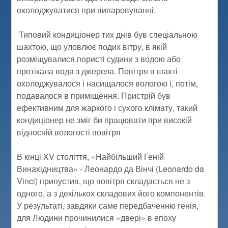
охолоджуватися при випаровуванні.
Типовий кондиціонер тих днів був спеціальною
шахтою, що уловлює подих вітру, в якій
розміщувалися пористі судини з водою або
протікала вода з джерела. Повітря в шахті
охолоджувалося і насищалося вологою і, потім,
подавалося в приміщення. Пристрій був
ефективним для жаркого і сухого клімату, такий
кондиціонер не зміг би працювати при високій
відносній вологості повітря
В кінці XV століття, «Найбільший Геній
Винахідництва» - Леонардо да Вінчі (Leonardo da
Vinci) припустив, що повітря складається не з
одного, а з декількох складових його компонентів.
У результаті, завдяки саме передбаченню генія,
для Людини прочинилися «двері» в епоху