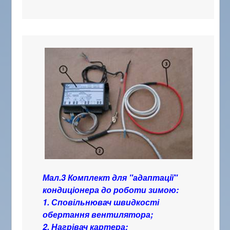
Мал.3 Комплект для "адаптації"
кондиціонера до роботи зимою:
1. Сповільнювач швидкості
обертання вентилятора;
2. Нагрівач картера;