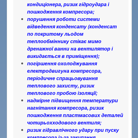
кондиціонера, ризик гідроудара і
пошкодження компресора;
порушення роботи системи
відведення конденсату (конденсат
по покритому льодом
теплообміннику стікає мимо
дренажної ванни на вентилятор і
викидається в приміщення);
погіршення охолоджування
електродвигуна компресора,
періодичне спрацьовування
теплового захисту, ризик
теплового пробою ізоляції;
надмірне підвищення температури
нагнітання компресора, ризик
пошкодження пластмасових деталей
чотирьохходового вентиля;
ризик гідравлічного удару при пуску
компресора із-за закипання