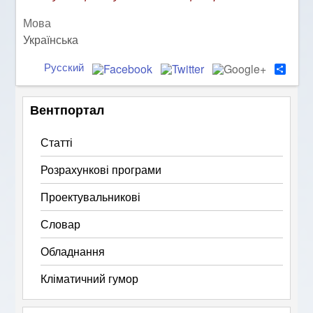
Мова
Українська
Русский
S
h
a
r
Вентпортал
e
Статті
Розрахункові програми
Проектувальникові
Словар
Обладнання
Кліматичний гумор