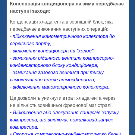
Консервація кондиціонера на зиму передбачає
наступні заходи:
Конденсація хладагента в зовнішній блок, яка
передбачає виконання наступних операцій:
-
підключення манометричного колектора до
сервісного порту;
- включення кондиціонера на "холод";
- замикання рідинного вентиля компресорно-
конденсаторного блоку кондиціонера;
- замикання газового вентиля при тиску
всмоктування нижче атмосферного;
- відключення манометричного колектора.
Це дозволить уникнути втрат хладагента через
нещільність зовнішньої фреонової магістралі.
•
Відключення або блокування ланцюгів запуску
компресора, що виключає помилковий запуск
компресора.
• Огорожа компресорно-конденсаторного блоку