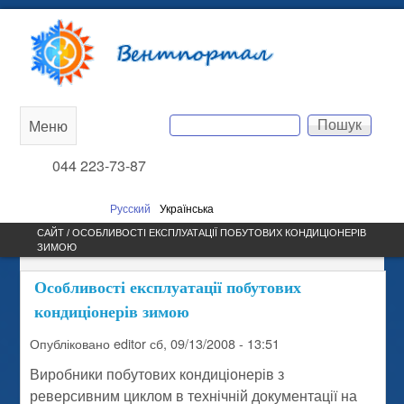
Перейти до основного
Вентпортал
вмісту
Пошук
Меню
Main
Пошукова форма
044 223-73-87
menu
Русский
Українська
САЙТ / ОСОБЛИВОСТІ ЕКСПЛУАТАЦІЇ ПОБУТОВИХ КОНДИЦІОНЕРІВ
ЗИМОЮ
Особливості експлуатації побутових
кондиціонерів зимою
Опубліковано
editor
сб, 09/13/2008 - 13:51
Виробники побутових кондиціонерів з
реверсивним циклом в технічній документації на