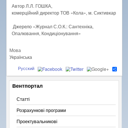
Автор Л.Л. ГОШКА,
комерційний директор ТОВ «Кола», м. Сиктивкар
Джерело «Журнал С.О.К.: Сантехніка,
Опалювання, Кондиціонування»
Мова
Українська
Русский
S
h
a
r
Вентпортал
e
Статті
Розрахункові програми
Проектувальникові