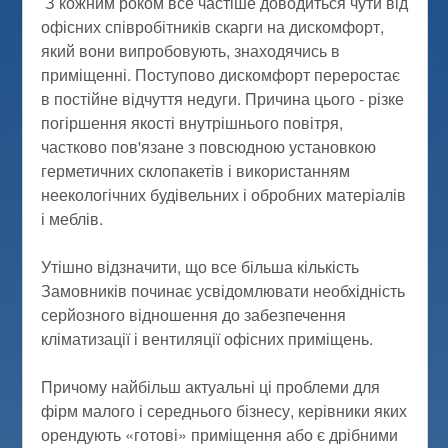
З кожним роком все частіше доводиться чути від
офісних співробітників скарги на дискомфорт,
який вони випробовують, знаходячись в
приміщенні. Поступово дискомфорт переростає
в постійне відчуття недуги. Причина цього - різке
погіршення якості внутрішнього повітря,
частково пов'язане з повсюдною установкою
герметичних склопакетів і використанням
неекологічних будівельних і обробних матеріалів
і меблів.
Утішно відзначити, що все більша кількість
Замовників починає усвідомлювати необхідність
серйозного відношення до забезпечення
кліматизації і вентиляції офісних приміщень.
Причому найбільш актуальні ці проблеми для
фірм малого і середнього бізнесу, керівники яких
орендують «готові» приміщення або є дрібними