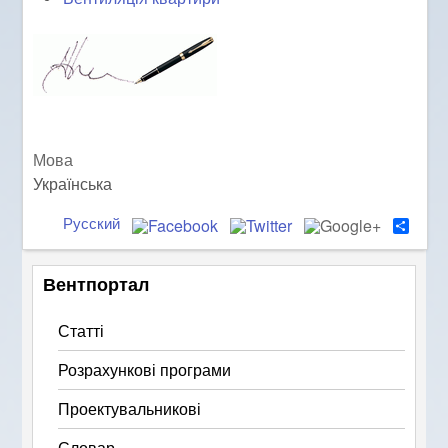
Мова
Українська
Русский
S
h
a
r
Вентпортал
e
Статті
Розрахункові програми
Проектувальникові
Словар