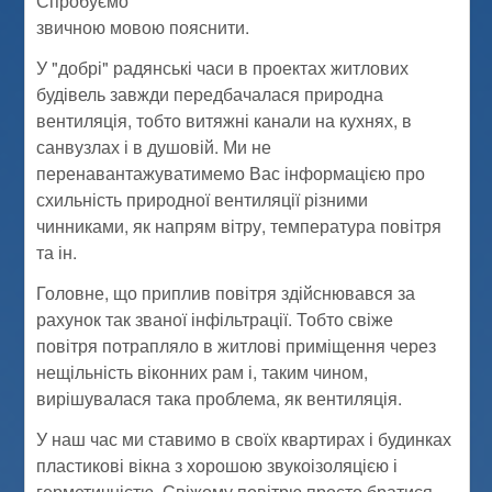
Спробуємо
звичною мовою пояснити.
У "добрі" радянські часи в проектах житлових
будівель завжди передбачалася природна
вентиляція, тобто витяжні канали на кухнях, в
санвузлах і в душовій. Ми не
перенавантажуватимемо Вас інформацією про
схильність природної вентиляції різними
чинниками, як напрям вітру, температура повітря
та ін.
Головне, що приплив повітря здійснювався за
рахунок так званої інфільтрації. Тобто свіже
повітря потрапляло в житлові приміщення через
нещільність віконних рам і, таким чином,
вирішувалася така проблема, як вентиляція.
У наш час ми ставимо в своїх квартирах і будинках
пластикові вікна з хорошою звукоізоляцією і
герметичністю. Свіжому повітрю просто братися