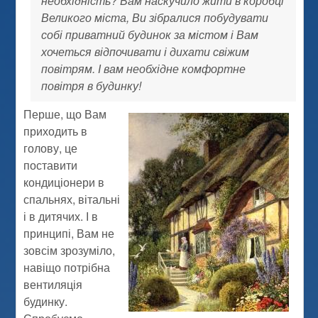
необхідність? Вам наскучило жити в коробці
Великого міста, Ви зібралися побудувати
собі приватний будинок за містом і Вам
хочеться відпочивати і дихати свіжим
повітрям. І вам необхідне комфортне
повітря в будинку!
Перше, що Вам
приходить в
голову, це
поставити
кондиціонери в
спальнях, вітальні
і в дитячих. І в
принципі, Вам не
зовсім зрозуміло,
навіщо потрібна
вентиляція
будинку.