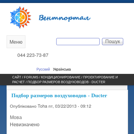
Перейти до основного
Вентпортал
вмісту
Пошук
Меню
Main
Пошукова форма
044 223-73-87
menu
Русский
Українська
САЙТ /
FORUMS
/
КОНДИЦИОНИРОВАНИЕ
/
ПРОЕКТИРОВАНИЕ И
РАСЧЕТ
/ ПОДБОР РАЗМЕРОВ ВОЗДУХОВОДОВ - DUCTER
ВИ Є ТУТ
Подбор размеров воздуховодов - Ducter
Опубліковано
Toha
пт, 03/22/2013 - 09:12
Мова
Невизначено