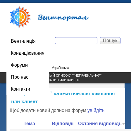
Перейти до основного
Вентпортал
вмісту
Пошук
Вентиляцiя
Main menu
Пошукова форма
Кондиціювання
044 223-73-87
Форуми
Русский
Українська
Про нас
САЙТ /
FORUMS
/
"ЧЕРНЫЙ СПИСОК"
/ "НЕПРАВИЛЬНАЯ"
КЛИМАТИЧЕСКАЯ КОМПАНИЯ ИЛИ КЛИЕНТ
ВИ Є ТУТ
Контакти
"Неправильная" климатическая компания
или клиент
Щоб додати новий допис на форум
увійдіть
.
Тема
Відповіді
Остання відповідь