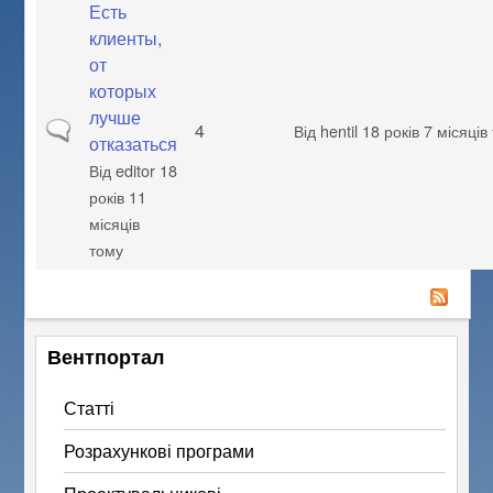
Есть
клиенты,
от
которых
лучше
Звичайна тема
4
Від
hentil
18 років 7 місяців
отказаться
Від
editor
18
років 11
місяців
тому
Вентпортал
Статті
Розрахункові програми