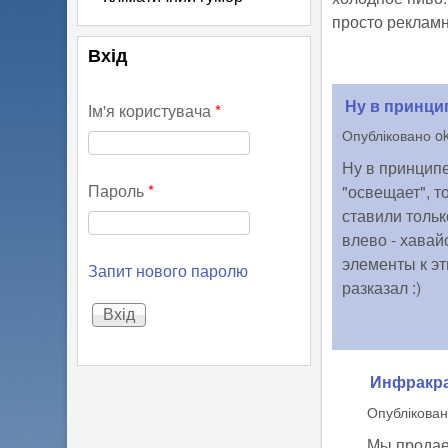
просто реклам
Вхід
Ну в принци
Ім'я користувача
*
Опубліковано
o
Ну в принципе
Пароль
*
"освещает", т
ставили тольк
влево - хавай
элементы к эт
Запит нового паролю
разказал :)
Инфракра
Опублікова
Мы продае