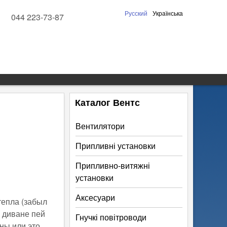
Русский
Українська
044 223-73-87
Каталог Вентс
Вентилятори
Припливні установки
Припливно-витяжні
установки
Аксесуари
тепла (забыл
а диване пей
Гнучкі повітроводи
ны или это