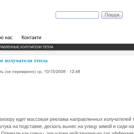
Перейти до основного
Пошук
вмісту
Пошукова форма
о нас
Контакти
ПРАВЛЕННЫЕ ИЗЛУЧАТЕЛИ ТЕПЛА
е излучатели тепла
ть (не перевірено)
ср, 10/15/2008 - 12:48
визору идет массовая реклама направленных излучателей 
штука на подставке, дескать вынес на улицу зимой и сиди н
 Ответьте как спецы, эти штуки действительно так эффектив