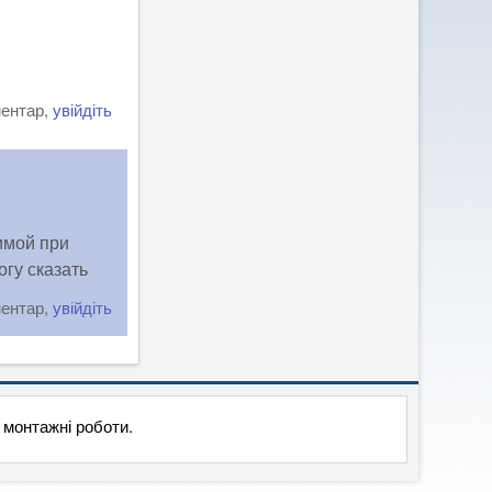
ментар,
увійдіть
имой при
огу сказать
ментар,
увійдіть
, монтажні роботи.