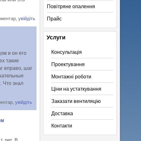
Повітряне опалення
оментар,
увійдіть
Прайс
Услуги
Консультація
ом и он его
ех такие
Проектування
аг вправо, шаг
евательные
Монтажні роботи
. Что знал
Ціни на устаткування
Заказати вентиляцію
ментар,
увійдіть
Доставка
ем
Контакти
 лет. В