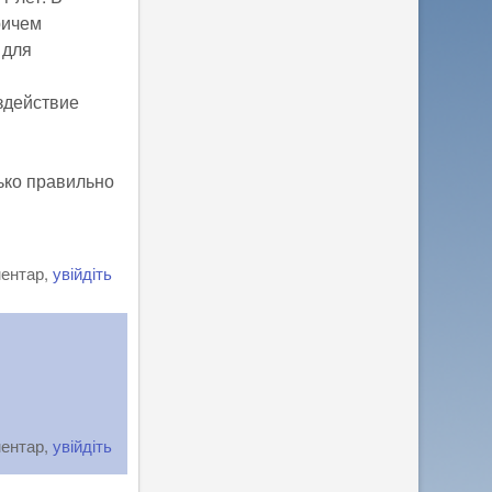
ричем
 для
здействие
ько правильно
ментар,
увійдіть
ментар,
увійдіть