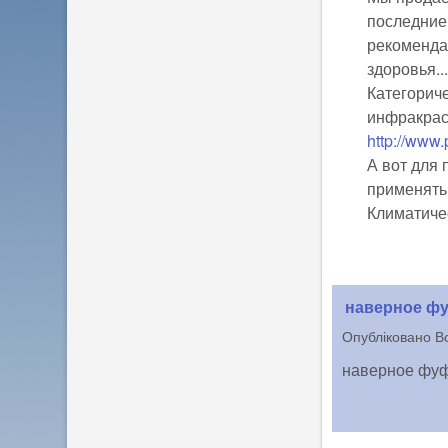
последние
рекомендац
здоровья..
Категорич
инфракрас
http://www.
А вот для
применять
Климатиче
наверное ф
Опубліковано
В
наверное фуф