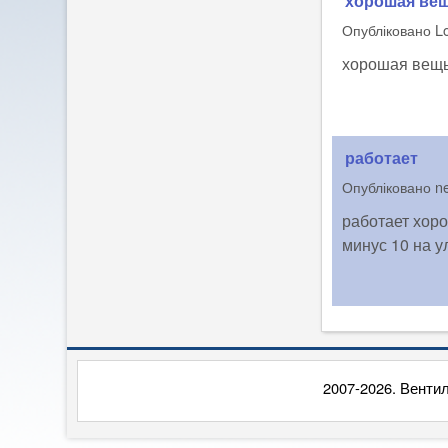
хорошая вещ
Опубліковано
L
хорошая вещь,
работает
Опубліковано
n
работает хоро
минус 10 на у
2007-2026. Вентил