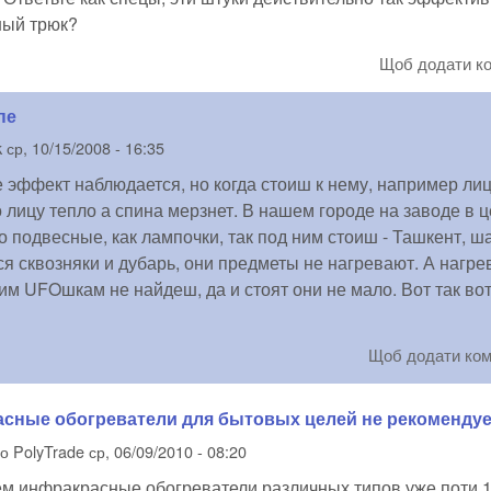
ный трюк?
Щоб додати к
пе
k
ср, 10/15/2008 - 16:35
 эффект наблюдается, но когда стоиш к нему, например лиц
о лицу тепло а спина мерзнет. В нашем городе на заводе в ц
о подвесные, как лампочки, так под ним стоиш - Ташкент, ш
ся сквозняки и дубарь, они предметы не нагревают. А нагр
им UFOшкам не найдеш, да и стоят они не мало. Вот так вот
Щоб додати ко
сные обогреватели для бытовых целей не рекоменду
но
PolyTrade
ср, 06/09/2010 - 08:20
м инфракрасные обогреватели различных типов уже поти 11