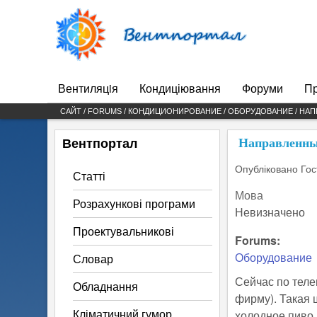
Вентпортал
Вентиляцiя
Кондиціювання
Форуми
Пр
Main menu
САЙТ /
FORUMS
/
КОНДИЦИОНИРОВАНИЕ
/
ОБОРУДОВАНИЕ
/ НА
ВИ Є ТУТ
Вентпортал
Направленны
Опубліковано
Гос
Статті
Мова
Розрахункові програми
Невизначено
Проектувальникові
Forums:
Оборудование
Словар
Сейчас по теле
Обладнання
фирму). Такая 
Кліматичний гумор
холодное пиво.