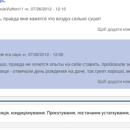
ь,
ouisVuitton11
чт, 07/26/2012 - 12:10
 правда мне кажется что воздух сильно сушит
Щоб додати ко
ew era caps
чт, 07/26/2012 - 12:06
шо, правда не хочется опыты на себе ставить. пробовали з
лице - отмечали день рождения на даче. так греет хорошо, м
Щоб додати ко
яція, кондиціонування. Проєктування, постачання устаткування