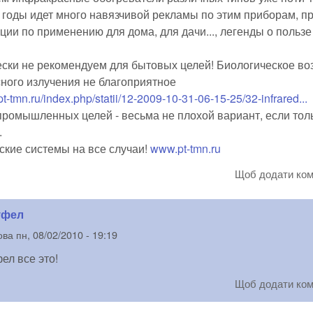
 годы идет много навязчивой рекламы по этим приборам, п
ии по применению для дома, для дачи..., легенды о пользе
.
ески не рекомендуем для бытовых целей! Биологическое во
ного излучения не благоприятное
pt-tmn.ru/index.php/statii/12-2009-10-31-06-15-25/32-infrared...
 промышленных целей - весьма не плохой вариант, если тол
.
ские системы на все случаи!
www.pt-tmn.ru
Щоб додати ко
уфел
ова
пн, 08/02/2010 - 19:19
ел все это!
Щоб додати ко