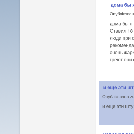
дома бы я
Опублікова
дома бы я 
Ставил 18
люди при о
рекомендац
очень жарк
греют они
и еще эти ш
Опубліковано
z
и еще эти шту