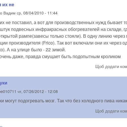
 их не
но
Вадим
ср, 08/04/2010 - 11:44
их не поставил, а вот для производственных нужд бывает то
 штук подвесных инфракрасных обогревателей на складе, г
ткрытой рампе(завесы только стояли). В одну линию через 
ии производителя (Frico). Так вот включали они их через о
о). А на улице было - 22 зимой.
 очень даже, правда смущает быть подопытным кроликом
Щоб додати ко
туки
oe010711
чт, 07/26/2012 - 12:08
ки могут подогревать мозг. Так что без холодного пива ника
Щоб додати ко