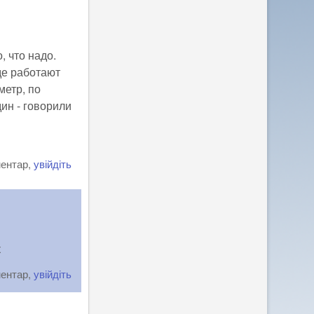
, что надо.
де работают
метр, по
дин - говорили
ментар,
увійдіть
к
ментар,
увійдіть