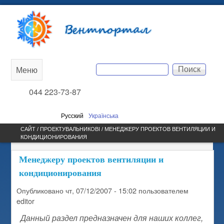
Перейти к основному
Вентпортал
содержанию
Поиск
Меню
Main
Форма поиска
044 223-73-87
menu
Русский
Українська
САЙТ /
ПРОЕКТУВАЛЬНИКОВІ
/ МЕНЕДЖЕРУ ПРОЕКТОВ ВЕНТИЛЯЦИИ И
КОНДИЦИОНИРОВАНИЯ
ВЫ ЗДЕСЬ
Менеджеру проектов вентиляции и
кондиционирования
Опубликовано
чт, 07/12/2007 - 15:02
пользователем
editor
Данный раздел предназначен для наших коллег,