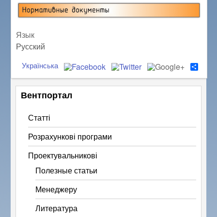
Язык
Русский
Українська
S
h
a
r
Вентпортал
e
Статті
Розрахункові програми
Проектувальникові
Полезные статьи
Менеджеру
Литература