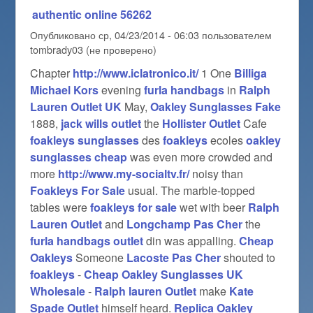
authentic online 56262
Опубликовано
ср, 04/23/2014 - 06:03
пользователем
tombrady03 (не проверено)
Chapter
http://www.iclatronico.it/
1 One
Billiga
Michael Kors
evening
furla handbags
in
Ralph
Lauren Outlet UK
May,
Oakley Sunglasses Fake
1888,
jack wills outlet
the
Hollister Outlet
Cafe
foakleys sunglasses
des
foakleys
ecoles
oakley
sunglasses cheap
was even more crowded and
more
http://www.my-socialtv.fr/
noisy than
Foakleys For Sale
usual. The marble-topped
tables were
foakleys for sale
wet with beer
Ralph
Lauren Outlet
and
Longchamp Pas Cher
the
furla handbags outlet
din was appalling.
Cheap
Oakleys
Someone
Lacoste Pas Cher
shouted to
foakleys
-
Cheap Oakley Sunglasses UK
Wholesale
-
Ralph lauren Outlet
make
Kate
Spade Outlet
himself heard.
Replica Oakley