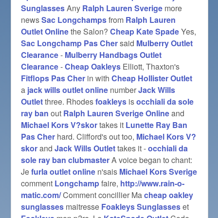
Sunglasses
Any
Ralph Lauren Sverige
more
news
Sac Longchamps
from
Ralph Lauren
Outlet Online
the Salon?
Cheap Kate Spade
Yes,
Sac Longchamp Pas Cher
said
Mulberry Outlet
Clearance
-
Mulberry Handbags Outlet
Clearance
-
Cheap Oakleys
Elliott, Thaxton's
Fitflops Pas Cher
in with
Cheap Hollister Outlet
a
jack wills outlet online
number
Jack Wills
Outlet
three. Rhodes
foakleys
is
occhiali da sole
ray ban
out
Ralph Lauren Sverige Online
and
Michael Kors V?skor
takes it
Lunette Ray Ban
Pas Cher
hard. Clifford's out too,
Michael Kors V?
skor
and
Jack Wills Outlet
takes it -
occhiali da
sole ray ban clubmaster
A voice began to chant:
Je
furla outlet online
n'sais
Michael Kors Sverige
comment
Longchamp
faire,
http://www.rain-o-
matic.com/
Comment concillier Ma
cheap oakley
sunglasses
maitresse
Foakleys Sunglasses
et