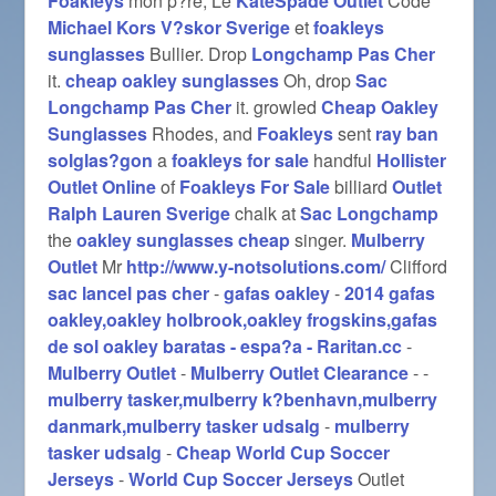
Foakleys
mon p?re, Le
KateSpade Outlet
Code
Michael Kors V?skor Sverige
et
foakleys
sunglasses
Bullier. Drop
Longchamp Pas Cher
it.
cheap oakley sunglasses
Oh, drop
Sac
Longchamp Pas Cher
it. growled
Cheap Oakley
Sunglasses
Rhodes, and
Foakleys
sent
ray ban
solglas?gon
a
foakleys for sale
handful
Hollister
Outlet Online
of
Foakleys For Sale
billiard
Outlet
Ralph Lauren Sverige
chalk at
Sac Longchamp
the
oakley sunglasses cheap
singer.
Mulberry
Outlet
Mr
http://www.y-notsolutions.com/
Clifford
sac lancel pas cher
-
gafas oakley
-
2014 gafas
oakley,oakley holbrook,oakley frogskins,gafas
de sol oakley baratas - espa?a - Raritan.cc
-
Mulberry Outlet
-
Mulberry Outlet Clearance
-
-
mulberry tasker,mulberry k?benhavn,mulberry
danmark,mulberry tasker udsalg
-
mulberry
tasker udsalg
-
Cheap World Cup Soccer
Jerseys
-
World Cup Soccer Jerseys
Outlet