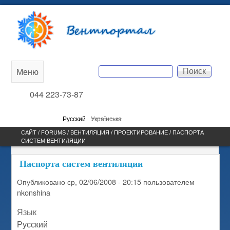
Перейти к основному
Вентпортал
содержанию
Поиск
Меню
Main
Форма поиска
044 223-73-87
menu
Русский
Українська
САЙТ /
FORUMS
/
ВЕНТИЛЯЦИЯ
/
ПРОЕКТИРОВАНИЕ
/ ПАСПОРТА
СИСТЕМ ВЕНТИЛЯЦИИ
ВЫ ЗДЕСЬ
Паспорта систем вентиляции
Опубликовано
ср, 02/06/2008 - 20:15
пользователем
nkonshina
Язык
Русский