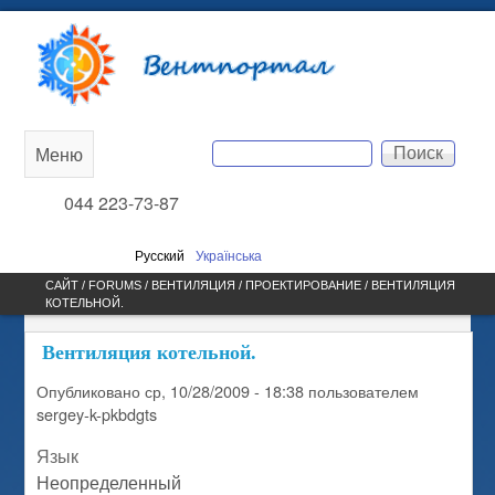
Перейти к основному
Вентпортал
содержанию
Поиск
Меню
Main
Форма поиска
044 223-73-87
menu
Русский
Українська
САЙТ /
FORUMS
/
ВЕНТИЛЯЦИЯ
/
ПРОЕКТИРОВАНИЕ
/ ВЕНТИЛЯЦИЯ
КОТЕЛЬНОЙ.
ВЫ ЗДЕСЬ
Вентиляция котельной.
Опубликовано
ср, 10/28/2009 - 18:38
пользователем
sergey-k-pkbdgts
Язык
Неопределенный