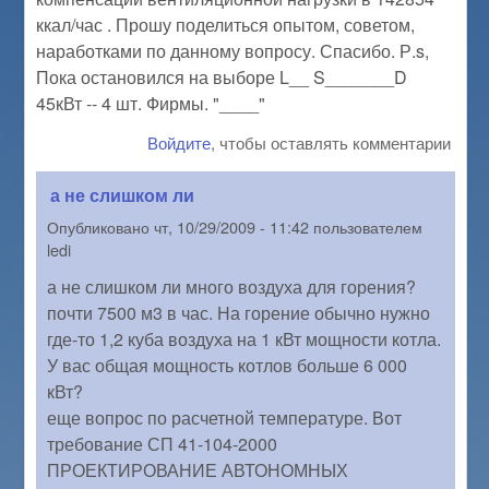
ккал/час . Прошу поделиться опытом, советом,
наработками по данному вопросу. Спасибо. Р.s,
Пока остановился на выборе L__ S_______D
45кВт -- 4 шт. Фирмы. "____"
Войдите
, чтобы оставлять комментарии
а не слишком ли
Опубликовано
чт, 10/29/2009 - 11:42
пользователем
ledi
а не слишком ли много воздуха для горения?
почти 7500 м3 в час. На горение обычно нужно
где-то 1,2 куба воздуха на 1 кВт мощности котла.
У вас общая мощность котлов больше 6 000
кВт?
еще вопрос по расчетной температуре. Вот
требование СП 41-104-2000
ПРОЕКТИРОВАНИЕ АВТОНОМНЫХ