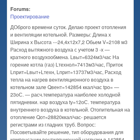
Forums:
Проектирование
ДОброго времени суток. Делаю проект отопления
и вентиляции котельной. Размеры: Длина х
Ширина х Высота ---24,4х12х7,2 Обьем V=2108 м3
Расход вытяжного воздуха с учетом 3 -х —
кратного воздухообмена. Lвыт=6324м3/час На
горение котла (газ) Lтехнол=7413м3/час, Приток
Lприт=Lвыт+Lтехн, Lприт=13737м3/час, Расход
тепла на нагрев вентиляционного воздуха в
котельном зале Qвент=142854 ккал/час tро= —
23оС. — расч.температура наиболее холодной
пятидневки. нар воздуха tу=12оС. температура
внутреннего воздуха в котельной. Отопительная на
отопление Qот=28820ккал/час- решается
регистрами из гладних труб. Вопрос:
Посоветывайте решение, тип оборудования для
компенсации вентиляционной нагрузки в 142854