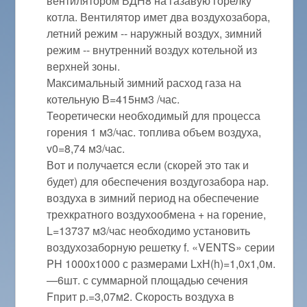
вентилятором ВДН8 на газавую горелку
котла. Вентилятор имет два воздухозабора,
летний режим -- наружный воздух, зимний
режим -- внутренний воздух котельной из
верхней зоны.
Максимальный зимний расход газа на
котельную В=415нм3 /час.
Теоретически необходимый для процесса
горения 1 м3/час. топлива объем воздуха,
v0=8,74 м3/час.
Вот и получается если (скорей это так и
будет) для обеспечения воздугозабора нар.
воздуха в зимний период на обеспечение
трехкратного воздухообмена + на горение,
L=13737 м3/час необходимо установить
воздухозаборную решетку f. «VENTS» серии
PH 1000х1000 с размерами LхН(h)=1,0х1,0м.
—6шт. с суммарной площадью сечения
Fприт р.=3,07м2. Скорость воздуха в