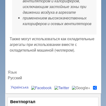
вентилятором и калорифером,
исключающим застойные зоны при
движении воздуха в агрегате
применением высококачественных
калориферов и осевых вентиляторов
Также могут использоваться как охладительные
агрегаты при использовании вместе с
охладительной машиной (чиллером).
Язык
Русский
Українська
S
h
a
r
Вентпортал
e