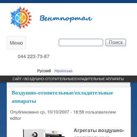
Перейти к основному
Вентпортал
содержанию
Поиск
Меню
Main
Форма поиска
044 223-73-87
menu
Русский
Українська
САЙТ / ВОЗДУШНО-ОТОПИТЕЛЬНЫЕ/ОХЛАДИТЕЛЬНЫЕ АППАРАТЫ
Воздушно-отопительные/охладительные
аппараты
Опубликовано
ср, 10/10/2007 - 18:58
пользователем
editor
Агрегаты воздушно-