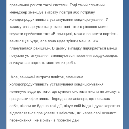
правильної роботи такої системи. Тоді такий спритний
менеджер зменшує витрату повітря або потрібну
холодопродуктивність устаткування кондиціонування. У
такому разі аргументація клієнтові такого рішення може
звучати приблизно так: «В принципі, можна понизити вартість,
вентиляція буде, але вона буде трішки менша, ніж
планувалася ранішим». В цьому випадку підбирається менш
потужне устаткування, зменшуються перетини воздуховодов,
знижується вартість монтажних робіт.
Але, занижені витрати повітря, зменшена
холодопродуктивність устаткування кондиціонування
неминуче веде до того, що куплені системи ніколи не зможуть
працювати ефективно. П
ідрядна організація,
що поважає
себе, ніколи не йде на такі дії, цінує свій імідж і дуже коректно
відмовляється працювати з клієнтом, які через свої особисті
переконання «не вірить» в проектні дані.