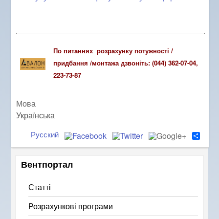
По питаннях розрахунку потужності /
придбання /монтажа дзвоніть: (044) 362-07-04,
223-73-87
Мова
Українська
Русский
S
h
a
r
Вентпортал
e
Статті
Розрахункові програми