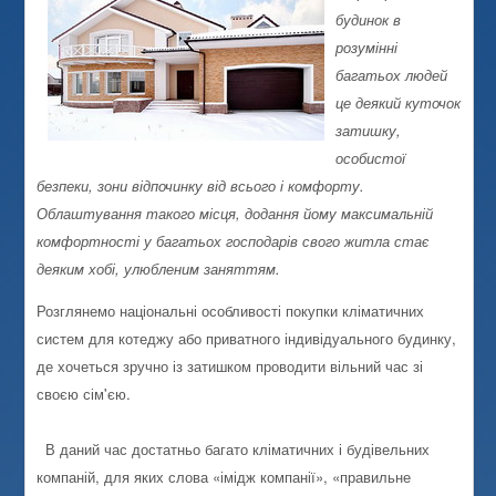
будинок в
розумінні
багатьох людей
це деякий куточок
затишку,
особистої
безпеки, зони відпочинку від всього і комфорту.
Облаштування такого місця, додання йому максимальній
комфортності у багатьох господарів свого житла стає
деяким хобі, улюбленим заняттям.
Розглянемо національні особливості покупки кліматичних
систем для котеджу або приватного індивідуального будинку,
де хочеться зручно із затишком проводити вільний час зі
своєю сім'єю.
В даний час достатньо багато кліматичних і будівельних
компаній, для яких слова «імідж компанії», «правильне