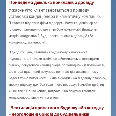
Приведемо декілька прикладів з досвіду
У жарке літо клієнт звертається з приводу
установки кондиціонера в кліматичну компанію.
П'ятдесят відсотків фірм підберуть йому кондиціонер за
площею приміщення, що є грубою помилкою! Двадцять
метрів квадратних? Будь ласка, сьома модель, 2 кВт
холодопродуктивності!
Підходить ціна, ставлять кондиціонер - потужності
недостатньо. І тільки потім, ознайомившись з тонкощами
підбору побутового кондиціонера по холодильній потужності,
ще вчора щасливий покупець починає дізнаватися, чому
недостатньо потужності. Вікна виходять на південну сторону,
зверху відразу дах без технічного поверху. Начебто дрібниці,
чи не так? Тільки кошти, витрачені на покупку і монтаж
кондиціонера, викинуті на вітер.
Вентиляція приватного будинку або котеджу
- неоголошені бойові дії будівельників