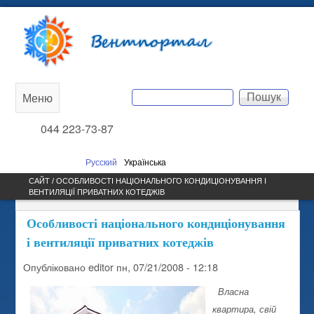
Перейти до основного
Вентпортал
вмісту
Пошук
Меню
Main
Пошукова форма
044 223-73-87
menu
Русский
Українська
САЙТ / ОСОБЛИВОСТІ НАЦІОНАЛЬНОГО КОНДИЦІОНУВАННЯ І
ВЕНТИЛЯЦІЇ ПРИВАТНИХ КОТЕДЖІВ
Особливості національного кондиціонування
і вентиляції приватних котеджів
Опубліковано
editor
пн, 07/21/2008 - 12:18
Власна
квартира, свій