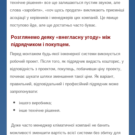
технічне рішення» все ще залишаються пустим звуком, але
слова «заробити», «хоч щось продати» викликають приємніші
асоціації у керівників і менеджерів цих компаній. Це явище
поступово йде, але ще достатньо часто буває.
Розглянемо деяку «внегласну угоду» між
підрядчиком і покупцем.
Перед монтажем будь-якої інженерної системи виконується
робочий проект. Після того, як підрядчик видасть кошторис, у
відповідність з проектом, покупець, побачивши ціну проекту,
починає шукати шляхи зменшення такої ціни. Як варіант,
правильний, відповідальний і професійний підрядчик може
запропонувати:
іншого виробника;
інше технічне рішення.
Дуже часто менеджер кліматичної компанії не бачить
можливості зменшити вартість всієї системи без збитку для