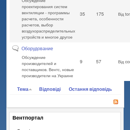
Обсуждение
проектирования систем
вентиляции - программы
35
175
Від
to
расчета, особенности
расчетов, выбор
воздухораспределительных
устройств и многое другое
Нові дописи відсутні
Оборудование
Обсуждение
9
57
Від
co
производителей и
поставщиков. Вентс, новые
производители на Украине
Тема
Відповіді
Остання відповідь
Вентпортал