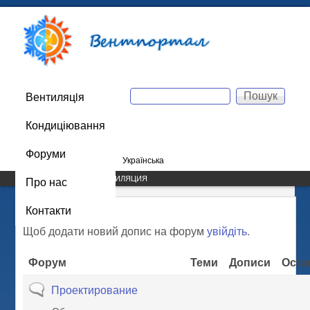
Перейти до основного
Вентпортал
вмісту
Пошук
Вентиляцiя
Main menu
Пошукова форма
Кондиціювання
044 223-73-87
Форуми
Русский
Українська
Про нас
САЙТ /
FORUMS
/ ВЕНТИЛЯЦИЯ
ВИ Є ТУТ
Контакти
Вентиляция
Щоб додати новий допис на форум
увійдіть
.
Форум
Теми
Дописи
Оста
Нові дописи відсутні
Проектирование