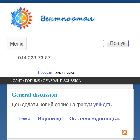
Перейти до основного
Вентпортал
вмісту
Пошук
Меню
Main
Пошукова форма
044 223-73-87
menu
Русский
Українська
САЙТ /
FORUMS
/ GENERAL DISCUSSION
ВИ Є ТУТ
General discussion
Щоб додати новий допис на форум
увійдіть
.
Тема
Відповіді
Остання відповідь