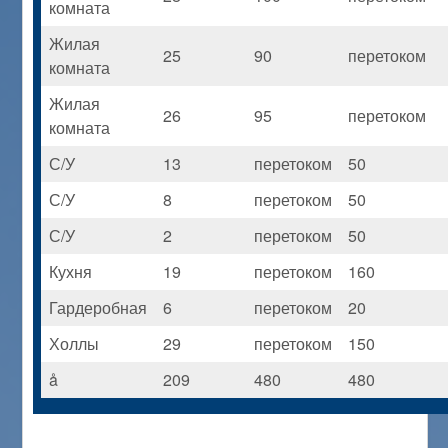
комната
Жилая
25
90
перетоком
комната
Жилая
26
95
перетоком
комната
С/У
13
перетоком
50
С/У
8
перетоком
50
С/У
2
перетоком
50
Кухня
19
перетоком
160
Гардеробная
6
перетоком
20
Холлы
29
перетоком
150
å
209
480
480