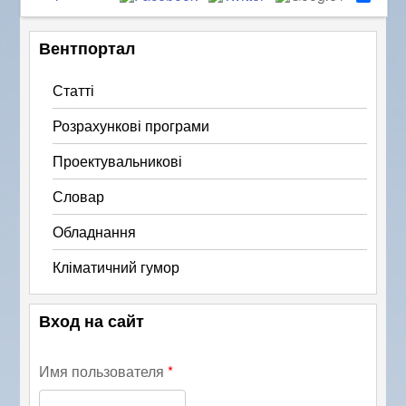
h
a
r
Вентпортал
e
Статті
Розрахункові програми
Проектувальникові
Словар
Обладнання
Кліматичний гумор
Вход на сайт
Имя пользователя
*