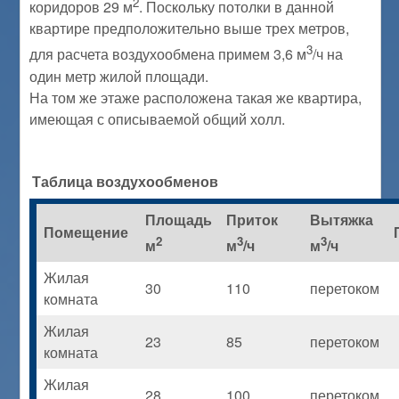
2
коридоров 29 м
. Поскольку потолки в данной
квартире предположительно выше трех метров,
3
для расчета воздухообмена примем 3,6 м
/ч на
один метр жилой площади.
На том же этаже расположена такая же квартира,
имеющая с описываемой общий холл.
Таблица воздухообменов
Площадь
Приток
Вытяжка
Помещение
2
3
3
м
м
/ч
м
/ч
Жилая
30
110
перетоком
комната
Жилая
23
85
перетоком
комната
Жилая
28
100
перетоком