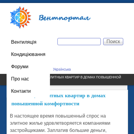
Перейти к основному
Вентпортал
содержанию
Поиск
Вентиляцiя
Main menu
Форма поиска
Кондиціювання
044 223-73-87
Форуми
Русский
Українська
Про нас
САЙТ / ВЕНТИЛЯЦИЯ ЭЛИТНЫХ КВАРТИР В ДОМАХ ПОВЫШЕННОЙ
КОМФОРТНОСТИ
Контакти
Вентиляция элитных квартир в домах
повышенной комфортности
В настоящее время повышенный спрос на
элитное жилье удовлетворяется компаниями
застройщиками. Заплатив большие деньги,