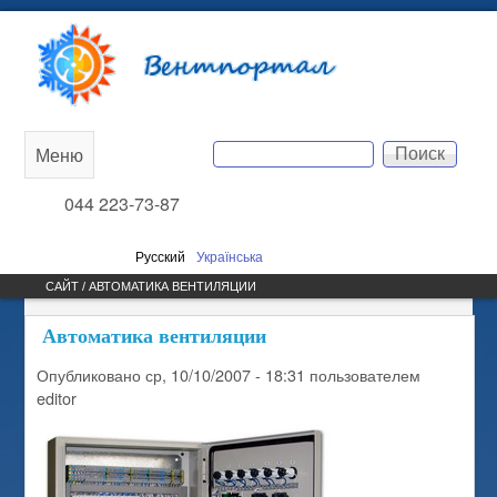
Перейти к основному
Вентпортал
содержанию
Поиск
Меню
Main
Форма поиска
044 223-73-87
menu
Русский
Українська
САЙТ / АВТОМАТИКА ВЕНТИЛЯЦИИ
Автоматика вентиляции
Опубликовано
ср, 10/10/2007 - 18:31
пользователем
editor