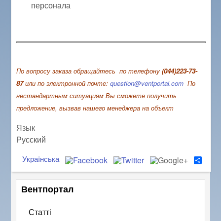
персонала
По вопросу заказа обращайтесь по телефону
(044)223-73-
87
или по электронной почте:
question@ventportal.com
По
нестандартным ситуациям Вы сможете получить
предложение, вызвав нашего менеджера на объект
Язык
Русский
Українська
S
h
a
r
Вентпортал
e
Статті