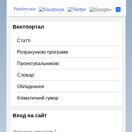
Українська
S
h
a
r
Вентпортал
e
Статті
Розрахункові програми
Проектувальникові
Словар
Обладнання
Кліматичний гумор
Вход на сайт
Имя пользователя
*