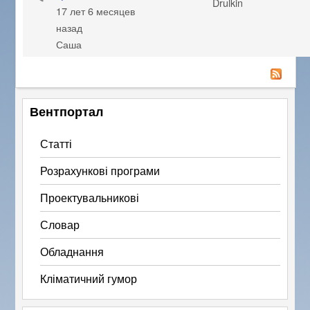
Drulkin
17 лет 6 месяцев
назад
Саша
Вентпортал
Статті
Розрахункові програми
Проектувальникові
Словар
Обладнання
Кліматичний гумор