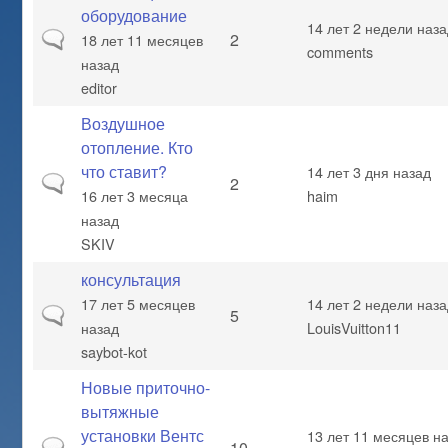
оборудование
14 лет 2 недели наз
Обычная тема
2
18 лет 11 месяцев
comments
назад
editor
Воздушное
отопление. Кто
что ставит?
14 лет 3 дня назад
Обычная тема
2
16 лет 3 месяца
haim
назад
SKIV
консультация
17 лет 5 месяцев
14 лет 2 недели наз
Обычная тема
5
назад
LouisVuitton11
saybot-kot
Новые приточно-
вытяжные
установки Вентс
13 лет 11 месяцев н
Обычная тема
10