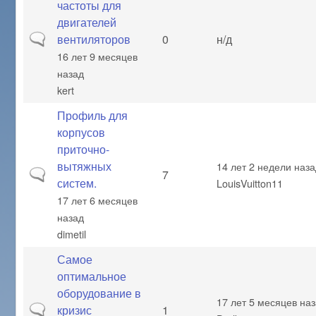
частоты для
двигателей
Обычная тема
вентиляторов
0
н/д
16 лет 9 месяцев
назад
kert
Профиль для
корпусов
приточно-
вытяжных
14 лет 2 недели наз
Обычная тема
7
систем.
LouisVuitton11
17 лет 6 месяцев
назад
dimetil
Самое
оптимальное
оборудование в
17 лет 5 месяцев на
Обычная тема
кризис
1