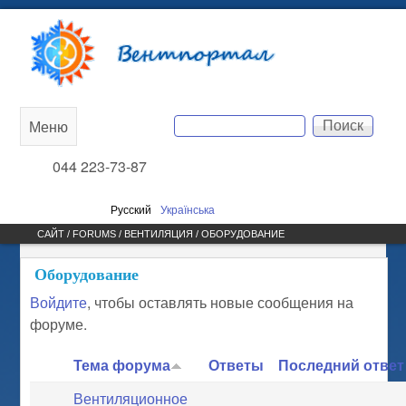
Перейти к основному
Вентпортал
содержанию
Поиск
Меню
Main
Форма поиска
044 223-73-87
menu
Русский
Українська
САЙТ /
FORUMS
/
ВЕНТИЛЯЦИЯ
/ ОБОРУДОВАНИЕ
ВЫ ЗДЕСЬ
Оборудование
Войдите
, чтобы оставлять новые сообщения на
форуме.
Тема форума
Ответы
Последний ответ
Вентиляционное