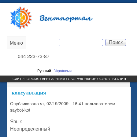
Перейти к основному
Вентпортал
содержанию
Поиск
Меню
Main
Форма поиска
044 223-73-87
menu
Русский
Українська
САЙТ /
FORUMS
/
ВЕНТИЛЯЦИЯ
/
ОБОРУДОВАНИЕ
/ КОНСУЛЬТАЦИЯ
ВЫ ЗДЕСЬ
консультация
Опубликовано
чт, 02/19/2009 - 16:41
пользователем
saybot-kot
Язык
Неопределенный